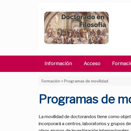
Saltar
al
contenido
Información
Acceso
Formaci
Formación
>
Programas de movilidad
Programas de mo
La movilidad de doctorandos tiene como objeti
incorporará a centros, laboratorios y grupos 
otros grupos de investigación internacionales,