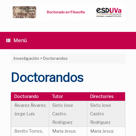
Saltar
al
contenido
Menú
Investigación
>
Doctorandos
Doctorandos
Doctorando
Tutor
Director/es
Álvarez Álvarez,
Sixto Jose
Sixto Jose
Jorge Luis
Castro
Castro
Rodriguez
Rodriguez
Benito Torres,
Maria Jesus
Maria Jesus