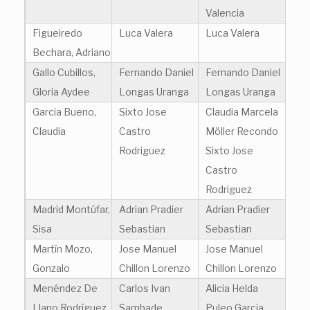
Valencia
Figueiredo
Luca Valera
Luca Valera
Bechara, Adriano
Gallo Cubillos,
Fernando Daniel
Fernando Daniel
Gloria Aydee
Longas Uranga
Longas Uranga
Garcia Bueno,
Sixto Jose
Claudia Marcela
Claudia
Castro
Möller Recondo
Rodriguez
Sixto Jose
Castro
Rodriguez
Madrid Montúfar,
Adrian Pradier
Adrian Pradier
Sisa
Sebastian
Sebastian
Martín Mozo,
Jose Manuel
Jose Manuel
Gonzalo
Chillon Lorenzo
Chillon Lorenzo
Menéndez De
Carlos Ivan
Alicia Helda
Llano Rodríguez,
Sambade
Puleo Garcia