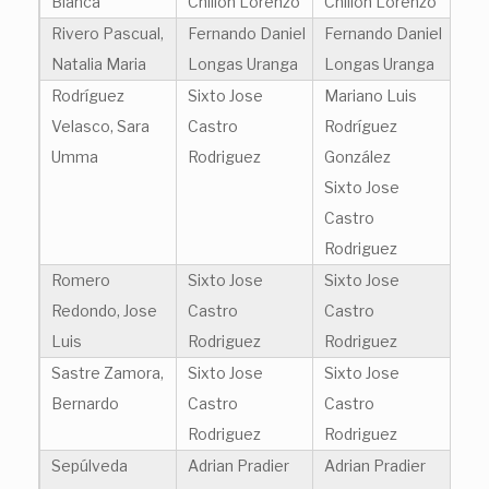
Blanca
Chillon Lorenzo
Chillon Lorenzo
Rivero Pascual,
Fernando Daniel
Fernando Daniel
Natalia Maria
Longas Uranga
Longas Uranga
Rodríguez
Sixto Jose
Mariano Luis
Velasco, Sara
Castro
Rodríguez
Umma
Rodriguez
González
Sixto Jose
Castro
Rodriguez
Romero
Sixto Jose
Sixto Jose
Redondo, Jose
Castro
Castro
Luis
Rodriguez
Rodriguez
Sastre Zamora,
Sixto Jose
Sixto Jose
Bernardo
Castro
Castro
Rodriguez
Rodriguez
Sepúlveda
Adrian Pradier
Adrian Pradier