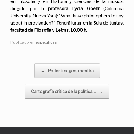
en Filosofía y en Historia y Ciencias de la música,
dirigido por la
profesora Lydia Goehr
(Columbia
University, Nueva York): "What have philosophers to say
about improvisation?"
Tendrá lugar en la Sala de Juntas,
facultad de Filosofía y Letras, 10.00 h.
Publicado en
especificas
.
Navegador de artículos
←
Poder, imagen, mentira
Cartografía crítica de la política…
→